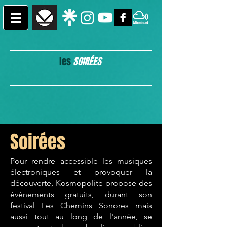
les
SOIRÉES
Soirées
Pour rendre accessible les musiques
électroniques et provoquer la
découverte, Kosmopolite propose des
événements gratuits, durant son
festival Les Chemins Sonores mais
aussi tout au long de l'année, se